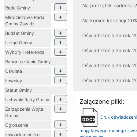
Na początek kadencji
Rada Gminy
Młodzieżowa Rada
Na koniec kadencji 20
Gminy Zawidz
Budżet Gminy
Oświadczenia za rok 2
Urząd Gminy
Oświadczenia za rok 2
Wybory i referenda
Raport o stanie Gminy
Oświadczenia za rok 2
Oświata
Oświadczenia za rok 2
Ławnicy
Statut Gminy
Uchwały Rady Gminy
Załączone pliki:
Zarządzenia Wójta
Gminy
Druk oświadczeni
DOCX
Ogłoszenia
majątkowego radnego - we
zawiadomienie o
edytowalna