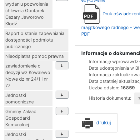
wydaniu pozwolenia
chlewnia Gontarek
Druk oświadczeni
PDF
Cezary Jaworowo
Kłodź
majątkowego radnego - we
Raport o stanie zapewniania
PDF
dostępności podmiotu
publicznego
Informacje o dokumenci
Nieodpłatna pomoc prawna
Informację wprowawdził
zawiadomienie o
Data udostępnienia w B
decyzji wz Kowalewo
Informacja zaktualizow
Nowe dz nr 24/1 i nr
Data ostatniej aktualizac
77
Liczba odsłon:
16859
Jednostki
Historia dokumentu:
pomocniczne
Gminny Zakład
Gospodarki
drukuj
Komunalnej
Jednostki