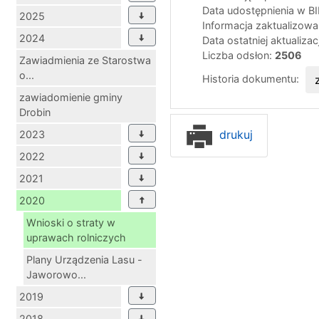
Data udostępnienia w B
2025
Informacja zaktualizow
2024
Data ostatniej aktualizac
Liczba odsłon:
2506
Zawiadmienia ze Starostwa
o...
Historia dokumentu:
zawiadomienie gminy
Drobin
drukuj
2023
2022
2021
2020
Wnioski o straty w
uprawach rolniczych
Plany Urządzenia Lasu -
Jaworowo...
2019
2018