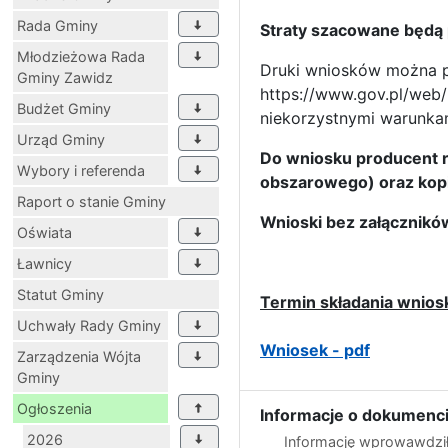
Rada Gminy
Straty szacowane będą
Młodzieżowa Rada
Druki wniosków można p
Gminy Zawidz
https://www.gov.pl/web
Budżet Gminy
niekorzystnymi warunka
Urząd Gminy
Do wniosku producent r
Wybory i referenda
obszarowego) oraz kopię
Raport o stanie Gminy
Wnioski bez załącznikó
Oświata
Ławnicy
Statut Gminy
Termin składania wnios
Uchwały Rady Gminy
Wniosek - pdf
Zarządzenia Wójta
Gminy
Ogłoszenia
Informacje o dokumenci
2026
Informację wprowawdził