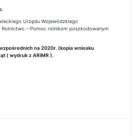
o.
owieckiego Urzędu Wojewódzkiego
 – Rolnictwo – Pomoc rolnikom poszkodowanym
bezpośrednich na 2020r. (kopia wniosku
ząt ( wydruk z ARiMR ).