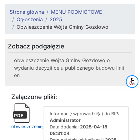
Strona główna
MENU PODMIOTOWE
Ogłoszenia
2025
Obwieszczenie Wójta Gminy Gozdowo
Zobacz podgałęzie
obwieszczenie Wójta Gminy Gozdowo o
wydaniu decyzji celu publicznego budowu linii
en
Załączone pliki:
Informację wprowadził(a) do BIP:
PDF
Administrator
obwieszczenie_gozdowo_ug
Data dodania:
2025-04-18
08:31:04
Data ostatniej aktualizacji:
2025-