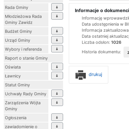
Rada Gminy
Informacje o dokumenci
Młodzieżowa Rada
Informację wprowawdził
Gminy Zawidz
Data udostępnienia w B
Informacja zaktualizow
Budżet Gminy
Data ostatniej aktualizac
Urząd Gminy
Liczba odsłon:
1026
Wybory i referenda
Historia dokumentu:
Raport o stanie Gminy
Oświata
drukuj
Ławnicy
Statut Gminy
Uchwały Rady Gminy
Zarządzenia Wójta
Gminy
Ogłoszenia
zawiadomienie o