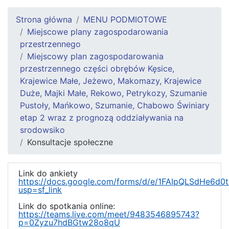
Strona główna
MENU PODMIOTOWE
Miejscowe plany zagospodarowania
przestrzennego
Miejscowy plan zagospodarowania
przestrzennego części obrębów Kęsice,
Krajewice Małe, Jeżewo, Makomazy, Krajewice
Duże, Majki Małe, Rekowo, Petrykozy, Szumanie
Pustoły, Mańkowo, Szumanie, Chabowo Świniary
etap 2 wraz z prognozą oddziaływania na
srodowsiko
Konsultacje społeczne
Link do ankiety
https://docs.google.com/forms/d/e/1FAIpQLSdHe6
usp=sf_link
Link do spotkania online:
https://teams.live.com/meet/9483546895743?
p=0Zyzu7hdBGtw28o8qU