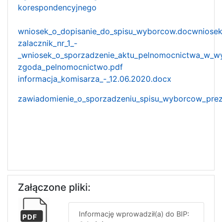
korespondencyjnego
wniosek_o_dopisanie_do_spisu_wyborcow.doc
wniosek
zalacznik_nr_1_-
_wniosek_o_sporzadzenie_aktu_pelnomocnictwa_w_wy
zgoda_pelnomocnictwo.pdf
informacja_komisarza_-_12.06.2020.docx
zawiadomienie_o_sporzadzeniu_spisu_wyborcow_prez
Załączone pliki:
Informację wprowadził(a) do BIP:
PDF