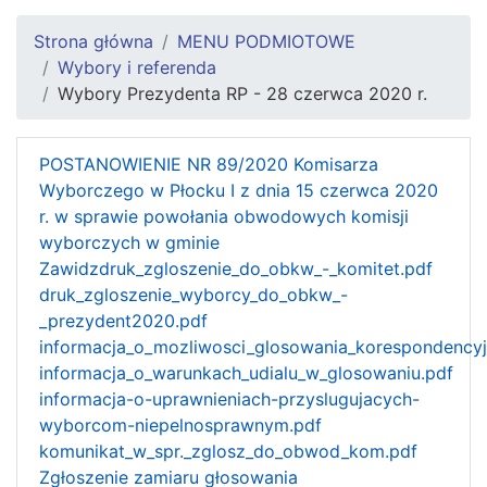
Strona główna
MENU PODMIOTOWE
Wybory i referenda
Wybory Prezydenta RP - 28 czerwca 2020 r.
POSTANOWIENIE NR 89/2020 Komisarza
Wyborczego w Płocku I z dnia 15 czerwca 2020
r. w sprawie powołania obwodowych komisji
wyborczych w gminie
Zawidz
druk_zgloszenie_do_obkw_-_komitet.pdf
druk_zgloszenie_wyborcy_do_obkw_-
_prezydent2020.pdf
informacja_o_mozliwosci_glosowania_korespondency
informacja_o_warunkach_udialu_w_glosowaniu.pdf
informacja-o-uprawnieniach-przyslugujacych-
wyborcom-niepelnosprawnym.pdf
komunikat_w_spr._zglosz_do_obwod_kom.pdf
Zgłoszenie zamiaru głosowania