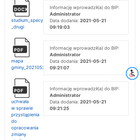
Informację wprowadził(a) do BIP:
DOCX
Administrator
studium_specyfikacja_rgk.271.4.2021_-
Data dodania:
2021-05-21
_drugi
09:19:03
Informację wprowadził(a) do BIP:
PDF
Administrator
mapa
Data dodania:
2021-05-21
gminy_20210521092058
09:21:07
Informację wprowadził(a) do BIP:
PDF
Administrator
uchwała
Data dodania:
2021-05-21
w sprawie
09:21:25
przystąpienia
do
opracowania
zmiany