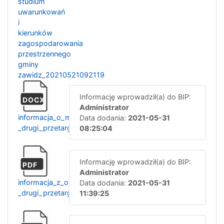
studium
uwarunkowań
i
kierunków
zagospodarowania
przestrzennego
gminy
zawidz_20210521092119
Informację wprowadził(a) do BIP:
DOCX
Administrator
informacja_o_maksymalnej_kwocie_rgk271.4.2021_-
Data dodania:
2021-05-31
_drugi_przetarg
08:25:04
Informację wprowadził(a) do BIP:
PDF
Administrator
informacja_z_otwarcia_ofert_rgk.271.4.2021_-
Data dodania:
2021-05-31
_drugi_przetarg
11:39:25