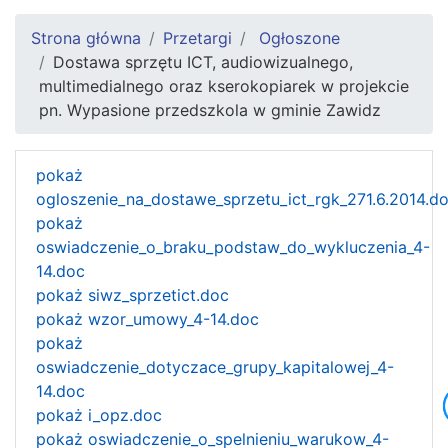
Strona główna
Przetargi
Ogłoszone
Dostawa sprzętu ICT, audiowizualnego,
multimedialnego oraz kserokopiarek w projekcie
pn. Wypasione przedszkola w gminie Zawidz
pokaż
ogloszenie_na_dostawe_sprzetu_ict_rgk_271.6.2014.d
pokaż
oswiadczenie_o_braku_podstaw_do_wykluczenia_4-
14.doc
pokaż siwz_sprzetict.doc
pokaż wzor_umowy_4-14.doc
pokaż
oswiadczenie_dotyczace_grupy_kapitalowej_4-
14.doc
pokaż i_opz.doc
pokaż oswiadczenie_o_spelnieniu_warukow_4-