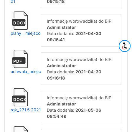
01
09:15:18
Informację wprowadził(a) do BIP:
DOCX
Administrator
plany__miejscowe__2021_rok_specyfikacja
Data dodania:
2021-04-30
09:15:41
Informację wprowadził(a) do BIP:
PDF
Administrator
uchwala_miejscowy_plan
Data dodania:
2021-04-30
09:16:18
Informację wprowadził(a) do BIP:
DOCX
Administrator
rgk_271.5.2021_odpowiedz_nr_1
Data dodania:
2021-05-06
08:54:49