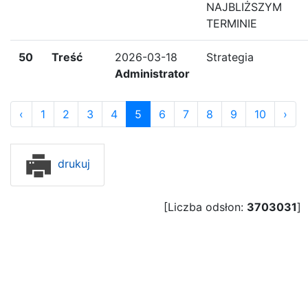
NAJBLIŻSZYM
TERMINIE
50
Treść
2026-03-18
Strategia
Administrator
‹
1
2
3
4
5
6
7
8
9
10
›
drukuj
[Liczba odsłon:
3703031
]