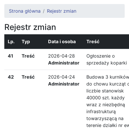
Strona główna
Rejestr zmian
Rejestr zmian
Lp.
Typ
Data i osoba
Treść
41
Treść
2026-04-28
Ogłoszenie o
Administrator
sprzedaży koparki
42
Treść
2026-04-24
Budowa 3 kurnikó
Administrator
do chowu kurcząt 
liczbie stanowisk
40000 szt. każdy
wraz z niezbędną
infrastrukturą
towarzyszącą na
terenie działki nr e