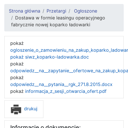
Strona główna
Przetargi
Ogłoszone
Dostawa w formie leasingu operacyjnego
fabrycznie nowej koparko ładowarki
pokaż
ogloszenie_o_zamowieniu_na_zakup_koparko_ladowar
pokaż siwz_koparko-ladowarka.doc
pokaż
odpowiedz__na__zapytanie__ofertowe_na_zakup_kopa
pokaż
odpowiedz__na__pytania__rgk_271.8.2015.docx
pokaż
informacja_z_sesji_otwarcia_ofert.pdf
drukuj
Informacje o dokumencie: