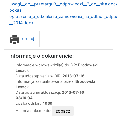
uwagi__do__przetargu3__odpowiedzi__3_do__sita.doc
pokaż
ogloszenie_o_udzieleniu_zamowienia_na_odbior_odp
__2014.docx
drukuj
Informacje o dokumencie:
Informację wprowawdził(a) do BIP:
Brodowski
Leszek
Data udostępnienia w BIP:
2013-07-16
Informacja zaktualizowana przez:
Brodowski
Leszek
Data ostatniej aktualizacji:
2013-07-16
08:19:04
Liczba odsłon:
4939
Historia dokumentu:
zobacz