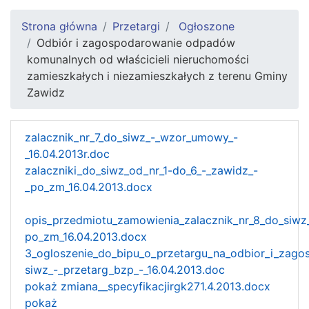
Strona główna
Przetargi
Ogłoszone
Odbiór i zagospodarowanie odpadów
komunalnych od właścicieli nieruchomości
zamieszkałych i niezamieszkałych z terenu Gminy
Zawidz
zalacznik_nr_7_do_siwz_-_wzor_umowy_-
_16.04.2013r.doc
zalaczniki_do_siwz_od_nr_1-do_6_-_zawidz_-
_po_zm_16.04.2013.docx
opis_przedmiotu_zamowienia_zalacznik_nr_8_do_siwz
po_zm_16.04.2013.docx
3_ogloszenie_do_bipu_o_przetargu_na_odbior_i_zago
siwz_-_przetarg_bzp_-_16.04.2013.doc
pokaż zmiana__specyfikacjirgk271.4.2013.docx
pokaż